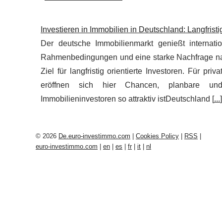
Investieren in Immobilien in Deutschland: Langfristig
Der deutsche Immobilienmarkt genießt internation
Rahmenbedingungen und eine starke Nachfrage n
Ziel für langfristig orientierte Investoren. Für pr
eröffnen sich hier Chancen, planbare un
Immobilieninvestoren so attraktiv istDeutschland [
...
]
© 2026
De.euro-investimmo.com
|
Cookies Policy
|
RSS
|
euro-investimmo.com
|
en
|
es
|
fr
|
it
|
nl